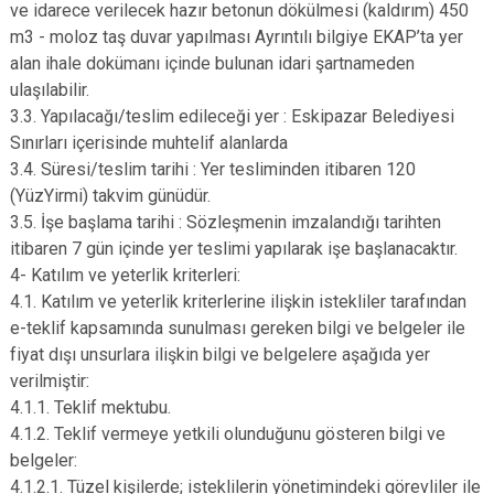
ve idarece verilecek hazır betonun dökülmesi (kaldırım) 450
m3 - moloz taş duvar yapılması Ayrıntılı bilgiye EKAP’ta yer
alan ihale dokümanı içinde bulunan idari şartnameden
ulaşılabilir.
3.3. Yapılacağı/teslim edileceği yer : Eskipazar Belediyesi
Sınırları içerisinde muhtelif alanlarda
3.4. Süresi/teslim tarihi : Yer tesliminden itibaren 120
(YüzYirmi) takvim günüdür.
3.5. İşe başlama tarihi : Sözleşmenin imzalandığı tarihten
itibaren 7 gün içinde yer teslimi yapılarak işe başlanacaktır.
4- Katılım ve yeterlik kriterleri:
4.1. Katılım ve yeterlik kriterlerine ilişkin istekliler tarafından
e-teklif kapsamında sunulması gereken bilgi ve belgeler ile
fiyat dışı unsurlara ilişkin bilgi ve belgelere aşağıda yer
verilmiştir:
4.1.1. Teklif mektubu.
4.1.2. Teklif vermeye yetkili olunduğunu gösteren bilgi ve
belgeler:
4.1.2.1. Tüzel kişilerde; isteklilerin yönetimindeki görevliler ile