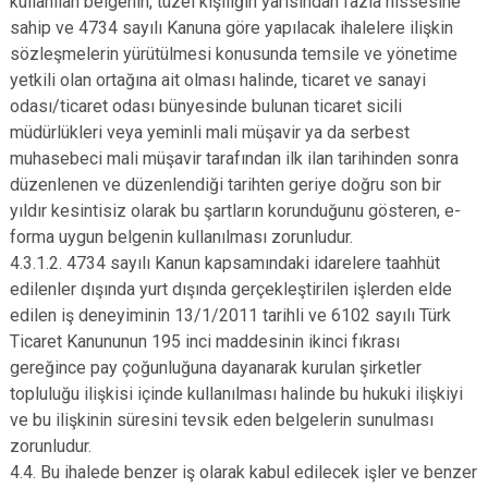
kullanılan belgenin, tüzel kişiliğin yarısından fazla hissesine
sahip ve 4734 sayılı Kanuna göre yapılacak ihalelere ilişkin
sözleşmelerin yürütülmesi konusunda temsile ve yönetime
yetkili olan ortağına ait olması halinde, ticaret ve sanayi
odası/ticaret odası bünyesinde bulunan ticaret sicili
müdürlükleri veya yeminli mali müşavir ya da serbest
muhasebeci mali müşavir tarafından ilk ilan tarihinden sonra
düzenlenen ve düzenlendiği tarihten geriye doğru son bir
yıldır kesintisiz olarak bu şartların korunduğunu gösteren, e-
forma uygun belgenin kullanılması zorunludur.
4.3.1.2. 4734 sayılı Kanun kapsamındaki idarelere taahhüt
edilenler dışında yurt dışında gerçekleştirilen işlerden elde
edilen iş deneyiminin 13/1/2011 tarihli ve 6102 sayılı Türk
Ticaret Kanununun 195 inci maddesinin ikinci fıkrası
gereğince pay çoğunluğuna dayanarak kurulan şirketler
topluluğu ilişkisi içinde kullanılması halinde bu hukuki ilişkiyi
ve bu ilişkinin süresini tevsik eden belgelerin sunulması
zorunludur.
4.4. Bu ihalede benzer iş olarak kabul edilecek işler ve benzer