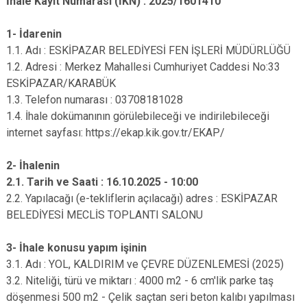
İhale Kayıt Numarası (İKN) : 2025/1601410
1- İdarenin
1.1. Adı : ESKİPAZAR BELEDİYESİ FEN İŞLERİ MÜDÜRLÜĞÜ
1.2. Adresi : Merkez Mahallesi Cumhuriyet Caddesi No:33
ESKİPAZAR/KARABÜK
1.3. Telefon numarası : 03708181028
1.4. İhale dokümanının görülebileceği ve indirilebileceği
internet sayfası: https://ekap.kik.gov.tr/EKAP/
2- İhalenin
2.1. Tarih ve Saati : 16.10.2025 - 10:00
2.2. Yapılacağı (e-tekliflerin açılacağı) adres : ESKİPAZAR
BELEDİYESİ MECLİS TOPLANTI SALONU
3- İhale konusu yapım işinin
3.1. Adı : YOL, KALDIRIM ve ÇEVRE DÜZENLEMESİ (2025)
3.2. Niteliği, türü ve miktarı : 4000 m2 - 6 cm'lik parke taş
döşenmesi 500 m2 - Çelik saçtan seri beton kalıbı yapılması