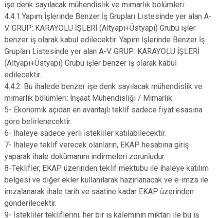
işe denk sayılacak mühendislik ve mimarlık bölümleri:
4.4.1.Yapım İşlerinde Benzer İş Grupları Listesinde yer alan A-
V. GRUP: KARAYOLU İŞLERİ (Altyapı+Üstyapı) Grubu işler
benzer iş olarak kabul edilecektir. Yapım İşlerinde Benzer İş
Grupları Listesinde yer alan A-V. GRUP: KARAYOLU İŞLERİ
(Altyapı+Üstyapı) Grubu işler benzer iş olarak kabul
edilecektir.
4.4.2. Bu ihalede benzer işe denk sayılacak mühendislik ve
mimarlık bölümleri: İnşaat Mühendisliği / Mimarlık
5- Ekonomik açıdan en avantajlı teklif sadece fiyat esasına
göre belirlenecektir.
6- İhaleye sadece yerli istekliler katılabilecektir.
7- İhaleye teklif verecek olanların, EKAP hesabına giriş
yaparak ihale dokümanını indirmeleri zorunludur.
8-Teklifler, EKAP üzerinden teklif mektubu ile ihaleye katılım
belgesi ve diğer ekler kullanılarak hazırlanacak ve e-imza ile
imzalanarak ihale tarih ve saatine kadar EKAP üzerinden
gönderilecektir.
9- İstekliler tekliflerini, her bir iş kaleminin miktarı ile bu iş