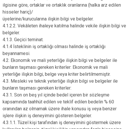
ilgisine göre, ortaklar ve ortaklık oranlarına (halka arz edilen
hisseler hariç)/
üyelerine/kurucularına ilişkin bilgi ve belgeler.
4.1.2.2. Vekâleten ihaleye katılma halinde vekile ilişkin bilgi ve
belgeler.
4.1.3. Geçici teminat.
4.1.4 İsteklinin iş ortaklığı olması halinde iş ortaklığı
beyannamesi.
4.2. Ekonomik ve mali yeterliğe ilişkin bilgi ve belgeler ile
bunların taşıması gereken kriterler: Ekonomik ve mali
yeterliğe ilişkin bilgi, belge veya kriter belirtilmemiştir.
4.3. Mesleki ve teknik yeterliğe ilişkin bilgi ve belgeler ile
bunların taşıması gereken kriterler:
4.3.1. Son on beş yıl içinde bedel içeren bir sözleşme
kapsamında taahhüt edilen ve teklif edilen bedelin % 60
oranından az olmamak üzere ihale konusu iş veya benzer
işlere ilişkin iş deneyimini gösteren belgeler.
4.3.1.1. Tüzel kişi tarafından iş deneyimini göstermek üzere