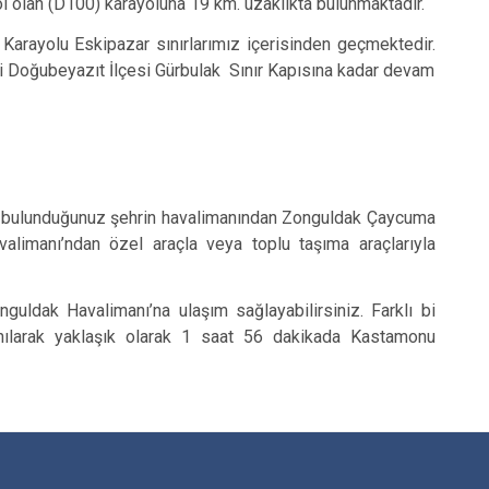
l olan (D100) karayoluna 19 km. uzaklıkta bulunmaktadır.
arayolu Eskipazar sınırlarımız içerisinden geçmektedir.
İli Doğubeyazıt İlçesi Gürbulak Sınır Kapısına kadar devam
ız, bulunduğunuz şehrin havalimanından Zonguldak Çaycuma
valimanı’ndan özel araçla veya toplu taşıma araçlarıyla
uldak Havalimanı’na ulaşım sağlayabilirsiniz. Farklı bi
nılarak yaklaşık olarak 1 saat 56 dakikada Kastamonu