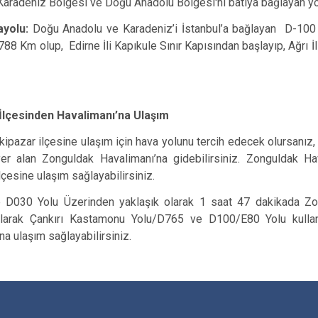
Karadeniz Bölgesi ve Doğu Anadolu Bölgesi'ni batıya bağlayan yo
ayolu:
Doğu Anadolu ve Karadeniz’i İstanbul’a bağlayan D-100 K
88 Km olup, Edirne İli Kapıkule Sınır Kapısından başlayıp, Ağrı 
İlçesinden Havalimanı’na Ulaşım
ipazar ilçesine ulaşım için hava yolunu tercih edecek olursan
yer alan Zonguldak Havalimanı’na gidebilirsiniz. Zonguldak Ha
lçesine ulaşım sağlayabilirsiniz.
le D030 Yolu Üzerinden yaklaşık olarak 1 saat 47 dakikada Zong
 olarak Çankırı Kastamonu Yolu/D765 ve D100/E80 Yolu kulla
na ulaşım sağlayabilirsiniz.