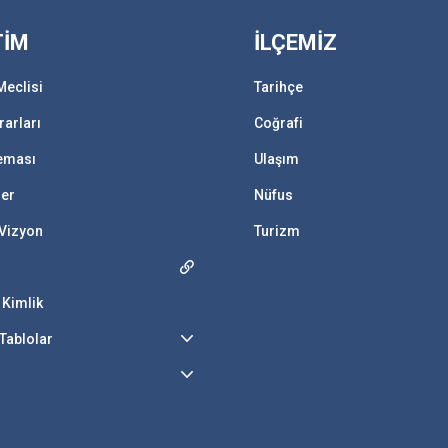
TİM
İLÇEMİZ
Meclisi
Tarihçe
rarları
Coğrafi
Şeması
Ulaşım
ler
Nüfus
 Vizyon
Turizm
 Kimlik
Tablolar