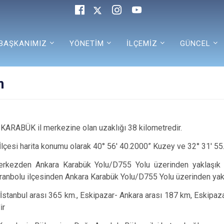
BAŞKANIMIZ
YÖNETİM
İLÇEMİZ
GÜNCEL
m
, KARABÜK il merkezine olan uzaklığı 38 kilometredir.
İlçesi harita konumu olarak 40° 56′ 40.2000” Kuzey ve 32° 31′ 55
rkezden Ankara Karabük Yolu/D755 Yolu üzerinden yaklaşık 32
ranbolu ilçesinden Ankara Karabük Yolu/D755 Yolu üzerinden yak
İstanbul arası 365 km., Eskipazar- Ankara arası 187 km, Eskipaz
ir