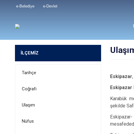
e-Belediye
e-Devlet
Ulaşı
İLÇEMİZ
Tarihçe
Eskipazar
Eskipazar
Coğrafi
Karabük me
Ulaşım
şekilde Saf
Eskipazar- 
Nüfus
mesafeded